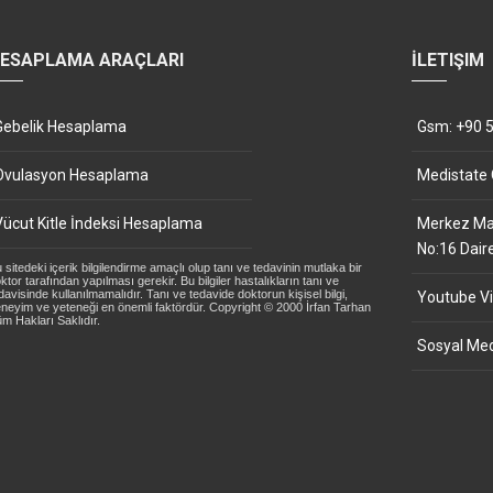
ESAPLAMA ARAÇLARI
İLETIŞIM
Gebelik Hesaplama
Gsm: +90 5
Ovulasyon Hesaplama
Medistate
Vücut Kitle İndeksi Hesaplama
Merkez Mah
No:16 Dair
 sitedeki içerik bilgilendirme amaçlı olup tanı ve tedavinin mutlaka bir
ktor tarafından yapılması gerekir. Bu bilgiler hastalıkların tanı ve
davisinde kullanılmamalıdır. Tanı ve tedavide doktorun kişisel bilgi,
Youtube Vi
neyim ve yeteneği en önemli faktördür. Copyright © 2000 İrfan Tarhan
m Hakları Saklıdır.
Sosyal Med