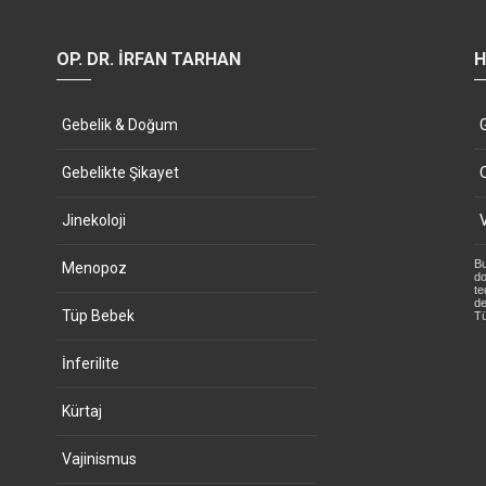
OP. DR. İRFAN TARHAN
H
Gebelik & Doğum
Gebelikte Şikayet
Jinekoloji
Bu
Menopoz
do
te
de
Tüp Bebek
Tü
İnferilite
Kürtaj
Vajinismus