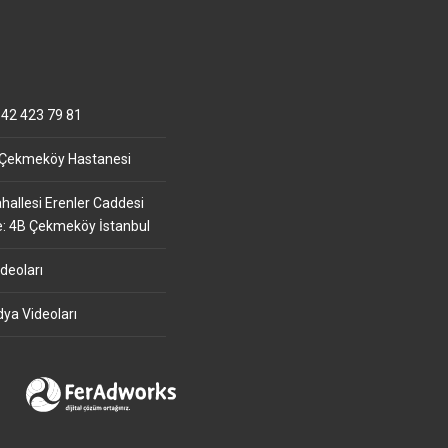
42 423 79 81
 Çekmeköy Hastanesi
allesi Erenler Caddesi
e: 4B Çekmeköy İstanbul
deoları
ya Videoları