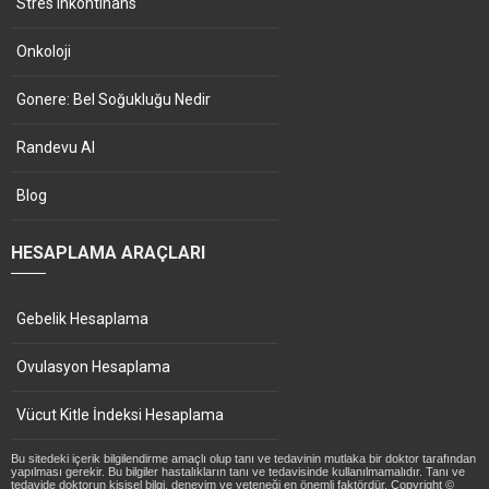
Stres inkontinans
Onkoloji
Gonere: Bel Soğukluğu Nedir
Randevu Al
Blog
HESAPLAMA ARAÇLARI
Gebelik Hesaplama
Ovulasyon Hesaplama
Vücut Kitle İndeksi Hesaplama
Bu sitedeki içerik bilgilendirme amaçlı olup tanı ve tedavinin mutlaka bir doktor tarafından
yapılması gerekir. Bu bilgiler hastalıkların tanı ve tedavisinde kullanılmamalıdır. Tanı ve
tedavide doktorun kişisel bilgi, deneyim ve yeteneği en önemli faktördür. Copyright ©