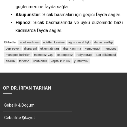
güçlenmesine fayda sağlar.
Akupunktur:
Sıcak basmaları için geçici fayda sağlar.
Hipnoz:
Sıcak basmalarında ve uyku düzeninde bazı
kadınlarda fayda sağlar.
Etiketler:
adet kesilmesi
adetten kesilme
ağrılı cinsel ilişki
damar sertliği
depresyon
dispareni
eklem ağrıları
idrar kaçırma
kemoterapi
menopoz
menopoz belirtileri
menopoz yaşı
osteoporoz
radyoterapi
saç dökülmesi
sinirlilik
terleme
unutkanlık
vajinal kuruluk
yumurtalık
OP. DR. İRFAN TARHAN
Gebelik & Doğum
Gebelikte Şikayet