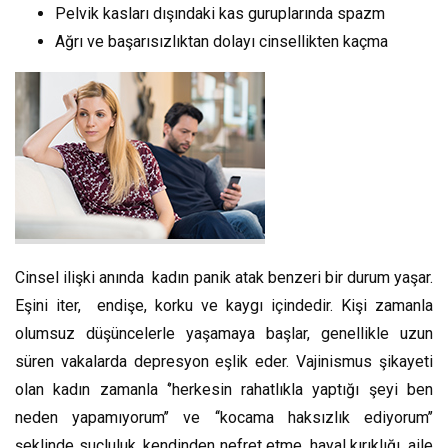
Pelvik kasları dışındaki kas guruplarında spazm
Ağrı ve başarısızlıktan dolayı cinsellikten kaçma
Cinsel ilişki anında kadın panik atak benzeri bir durum yaşar.
Eşini iter, endişe, korku ve kaygı içindedir. Kişi zamanla
olumsuz düşüncelerle yaşamaya başlar, genellikle uzun
süren vakalarda depresyon eşlik eder. Vajinismus şikayeti
olan kadın zamanla ‘’herkesin rahatlıkla yaptığı şeyi ben
neden yapamıyorum’’ ve ‘‘kocama haksızlık ediyorum’’
şeklinde suçluluk, kendinden nefret etme, hayal kırıklığı, aile