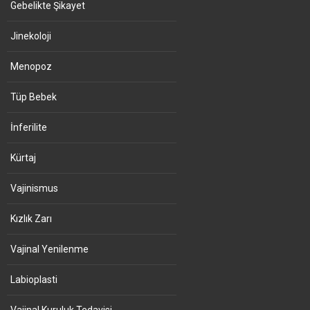
Gebelikte Şikayet
Jinekoloji
Menopoz
Tüp Bebek
İnferilite
Kürtaj
Vajinismus
Kızlık Zarı
Vajinal Yenilenme
Labioplasti
Vajinal Kuruluk Tedavisi