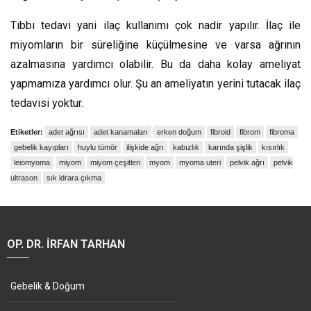
Tıbbı tedavi yani ilaç kullanımı çok nadir yapılır. İlaç ile
miyomların bir süreliğine küçülmesine ve varsa ağrının
azalmasına yardımcı olabilir. Bu da daha kolay ameliyat
yapmamıza yardımcı olur. Şu an ameliyatın yerini tutacak ilaç
tedavisi yoktur.
Etiketler:
adet ağrısı
adet kanamaları
erken doğum
fibroid
fibrom
fibroma
gebelik kayıpları
huylu tümör
ilişkide ağrı
kabızlık
karında şişlik
kısırlık
leiomyoma
miyom
miyom çeşitleri
myom
myoma uteri
pelvik ağrı
pelvik
ultrason
sık idrara çıkma
OP. DR. İRFAN TARHAN
Gebelik & Doğum