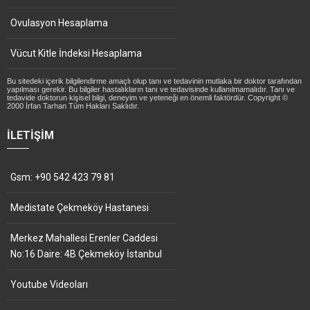
Ovulasyon Hesaplama
Vücut Kitle İndeksi Hesaplama
Bu sitedeki içerik bilgilendirme amaçlı olup tanı ve tedavinin mutlaka bir doktor tarafından
yapılması gerekir. Bu bilgiler hastalıkların tanı ve tedavisinde kullanılmamalıdır. Tanı ve
tedavide doktorun kişisel bilgi, deneyim ve yeteneği en önemli faktördür. Copyright ©
2000 İrfan Tarhan Tüm Hakları Saklıdır.
İLETIŞIM
Gsm: +90 542 423 79 81
Medistate Çekmeköy Hastanesi
Merkez Mahallesi Erenler Caddesi
No:16 Daire: 4B Çekmeköy İstanbul
Youtube Videoları