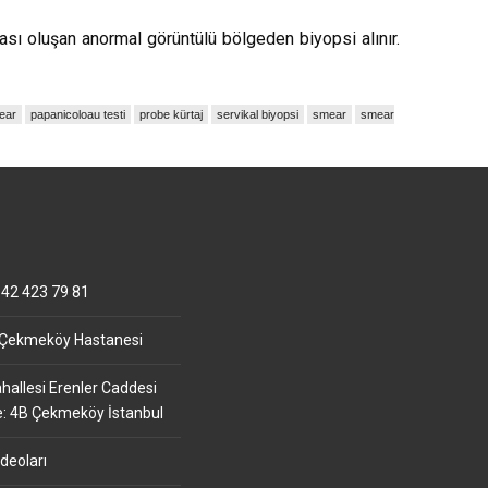
ası oluşan anormal görüntülü bölgeden biyopsi alınır.
ear
papanicoloau testi
probe kürtaj
servikal biyopsi
smear
smear
42 423 79 81
 Çekmeköy Hastanesi
allesi Erenler Caddesi
e: 4B Çekmeköy İstanbul
deoları