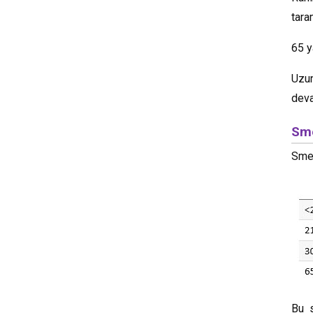
tara
65 y
Uzun
deva
Sme
Smea
Bu s