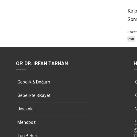
Kolp
Sonr
Etiket
testi
OP. DR. İRFAN TARHAN
H
Gebelik & Doğum
Gebelikte Şikayet
Jinekoloji
Bu
Menopoz
do
te
de
Tüp Bebek
Tü