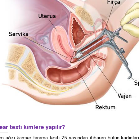
ar testi kimlere yapılır?
m ağzı kanser tarama testi 25 yaşından itibaren bütün kadınları