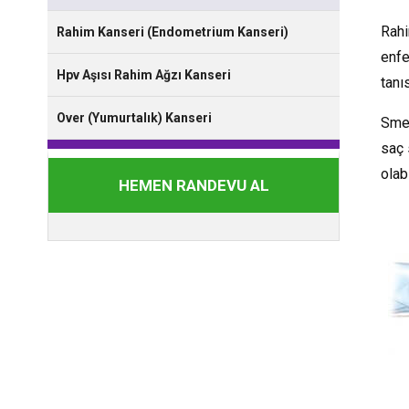
Rah
Rahim Kanseri (Endometrium Kanseri)
enfe
Hpv Aşısı Rahim Ağzı Kanseri
tanı
Over (Yumurtalık) Kanseri
Smea
saç 
olab
HEMEN RANDEVU AL