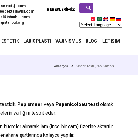
enestetiği.com
BEBEKLERIMIZ
bebektedavisi.com
elikistanbul.com
ajistanbul.org
 ESTETIK
LABIOPLASTI
VAJINISMUS
BLOG
İLETIŞIM
Anasayfa
Smear Testi (Pap-Smear)
testidir.
Pap smear
veya
Papanicoloau testi
olarak
lerin varlığını tespit eder.
n hücreler alınarak lam (ince bir cam) üzerine aktarılır
nehane şartlarında kolayca yapılır.