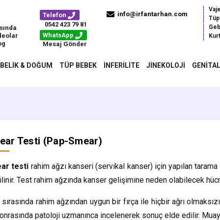
Vaj
info@irfantarhan.com
Telefon
Tüp
0542 423 79 81
Geb
sında
WhatsApp
deolar
Kurt
og
Mesaj Gönder
BELIK & DOĞUM
TÜP BEBEK
İNFERILITE
JINEKOLOJI
GENITAL
ear Testi (Pap-Smear)
ar testi
rahim ağzı kanseri (servikal kanser) için yapılan tarama 
ilinir. Test rahim ağzında kanser gelişimine neden olabilecek hücre
 sırasında rahim ağzından uygun bir fırça ile hiçbir ağrı olmaksızı
onrasında patoloji uzmanınca incelenerek sonuç elde edilir. Muaye