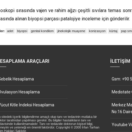
oskopi sırasında vajen ve rahim ağzı çeşitli sıvılara temas sonr
asında alınan biyopsi parçası patalojiye inceleme için gönderilir.
ler:
adet
biyopsi
genital kondilom
jinekolojik muayene
konizasyon
kürtaj
pap sm
ESAPLAMA ARAÇLARI
İLETIŞIM
Gebelik Hesaplama
Gsm: +90 5
Ovulasyon Hesaplama
Medistate
Vücut Kitle İndeksi Hesaplama
Merkez Mah
No:16 Dair
 sitedeki içerik bilgilendirme amaçlı olup tanı ve tedavinin mutlaka bir
ktor tarafından yapılması gerekir. Bu bilgiler hastalıkların tanı ve
davisinde kullanılmamalıdır. Tanı ve tedavide doktorun kişisel bilgi,
Youtube Vi
neyim ve yeteneği en önemli faktördür. Copyright © 2000 İrfan Tarhan
m Hakları Saklıdır.