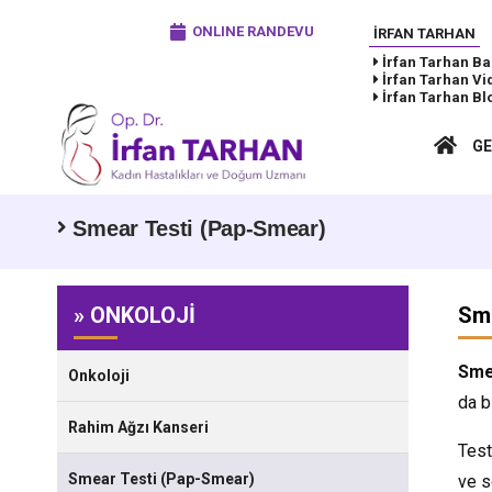
ONLINE RANDEVU
İRFAN TARHAN
İrfan Tarhan
Ba
İrfan Tarhan
Vi
İrfan Tarhan
Bl
GE
Smear Testi (Pap-Smear)
» ONKOLOJİ
Sm
Sme
Onkoloji
da b
Rahim Ağzı Kanseri
Test
Smear Testi (Pap-Smear)
ve s