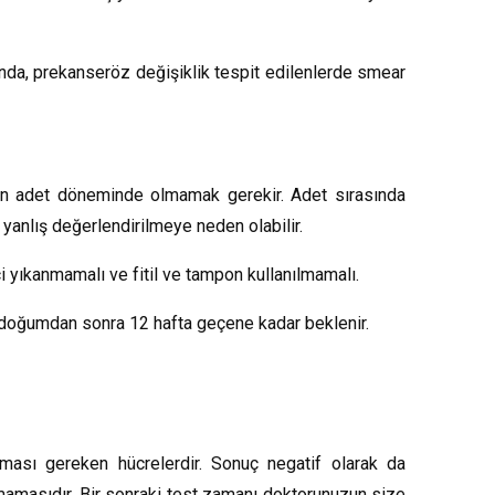
ında, prekanseröz değişiklik tespit edilenlerde smear
ken adet döneminde olmamak gerekir. Adet sırasında
yanlış değerlendirilmeye neden olabilir.
i yıkanmamalı ve fitil ve tampon kullanılmamalı.
a doğumdan sonra 12 hafta geçene kadar beklenir.
lması gereken hücrelerdir. Sonuç negatif olarak da
olmamasıdır. Bir sonraki test zamanı doktorunuzun size