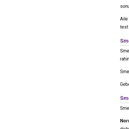
sonu
Aile
test
Sme
Smea
rahi
Smea
Gebe
Sme
Smea
Nor
değe