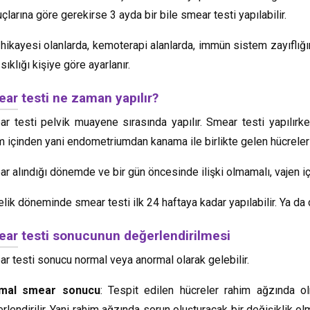
çlarına göre gerekirse 3 ayda bir bile smear testi yapılabilir.
 hikayesi olanlarda, kemoterapi alanlarda, immün sistem zayıflığ
 sıklığı kişiye göre ayarlanır.
ar testi ne zaman yapılır?
r testi pelvik muayene sırasında yapılır. Smear testi yapılır
m içinden yani endometriumdan kanama ile birlikte gelen hücreler 
r alındığı dönemde ve bir gün öncesinde ilişki olmamalı, vajen iç
lik döneminde smear testi ilk 24 haftaya kadar yapılabilir. Ya d
ar testi sonucunun değerlendirilmesi
r testi sonucu normal veya anormal olarak gelebilir.
mal smear sonucu
: Tespit edilen hücreler rahim ağzında o
rlendirilir. Yani rahim ağzında sorun oluşturacak bir değişiklik 