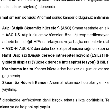
n olan olarak söylediği dönemdir.
rmal smear sonucu
: Anormal sonuç kanser olduğunuz anlamına 
Atipi (Atipik Skuamöz hücreler) (ASC)
Smear testinde en sık r
– ASC-US
: Atipik skuamöz hücreler- özelliği tespit edilemeyen
sebebi belli değil. HPV enfeksiyonu veya başka nedenlerle olabi
– ASC-H
: ASC-US dan daha fazla atipi olmasına rağmen atipi se
Hafif Displazi (Düşük derece intraepitel lezyon) (LSILs)
HPV
Şiddetli displazi (Yüksek derece intraepitel lezyon) (HSILs
Karsinoma insitu
Kanser hücrelerine benzer oluşumlar var an
geçmemiş.
Skuamöz Hücreli Kanser
Anormal skuamöz hücreler yani kan
yayılmış.
f displazide enfeksiyon dahil birçok rahatsızlıkta görülebilir
arlanır ya da
kolposkopi
yapılır.