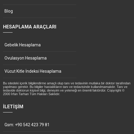
Blog
HESAPLAMA ARAÇLARI
Gebelik Hesaplama
Ovulasyon Hesaplama
Vücut Kitle İndeksi Hesaplama
Bu sitedeki içerik bilgilendirme amaçlı olup tanı ve tedavinin mutlaka bir doktor tarafından
yapılması gerekir. Bu bilgiler hastalıkların tanı ve tedavisinde kullanılmamalıdır. Tanı ve
tedavide doktorun kişisel bilgi, deneyim ve yeteneği en önemli faktördür. Copyright ©
2000 İrfan Tarhan Tüm Hakları Saklıdır.
İLETIŞIM
Gsm: +90 542 423 79 81