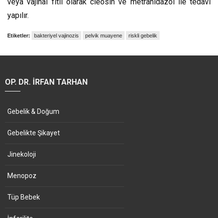
veya vajinal fitil olarak cleosin ve metranidazol ile tedavi
yapılır.
Etiketler:
bakteriyel vajinozis
pelvik muayene
riskli gebelik
OP. DR. İRFAN TARHAN
Gebelik & Doğum
Gebelikte Şikayet
Jinekoloji
Menopoz
Tüp Bebek