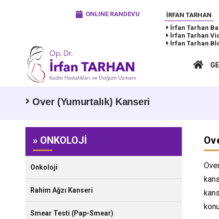
ONLINE RANDEVU
İRFAN TARHAN
İrfan Tarhan
Ba
İrfan Tarhan
Vi
İrfan Tarhan
Bl
GE
Over (Yumurtalık) Kanseri
» ONKOLOJİ
Ove
Over
Onkoloji
kans
Rahim Ağzı Kanseri
kans
konu
Smear Testi (Pap-Smear)