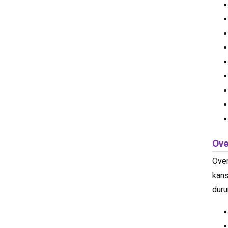
Ove
Over
kans
duru