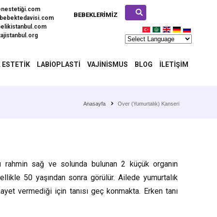
enestetiği.com
BEBEKLERIMIZ
bebektedavisi.com
elikistanbul.com
ajistanbul.org
 ESTETIK
LABIOPLASTI
VAJINISMUS
BLOG
İLETIŞIM
Anasayfa
Over (Yumurtalık) Kanseri
uğu rahmin sağ ve solunda bulunan 2 küçük organın
nellikle 50 yaşından sonra görülür. Ailede yumurtalık
ayet vermediği için tanısı geç konmakta. Erken tanı