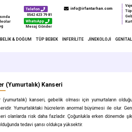
Vaj
info@irfantarhan.com
Telefon
Tüp
0542 423 79 81
Geb
sında
WhatsApp
deolar
Kurt
og
Mesaj Gönder
BELIK & DOĞUM
TÜP BEBEK
İNFERILITE
JINEKOLOJI
GENITAL
r (Yumurtalık) Kanseri
 (yumurtalık) kanseri, gebelik olması için yumurtaların old
eridir. Yumurtalıktaki hücrelerin anormal büyümesi ile olur. Ge
eri olanlarda risk daha fazladır. Çoğunlukla erken dönemde şik
lduğunda tedavi şansı oldukça yüksektir.