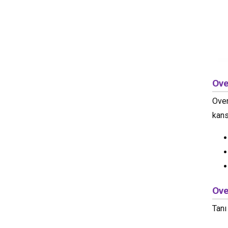
Ove
Over
kans
Ove
Tanı