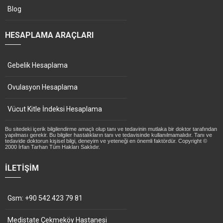
Blog
HESAPLAMA ARAÇLARI
Gebelik Hesaplama
Ovulasyon Hesaplama
Vücut Kitle İndeksi Hesaplama
Bu sitedeki içerik bilgilendirme amaçlı olup tanı ve tedavinin mutlaka bir doktor tarafından
yapılması gerekir. Bu bilgiler hastalıkların tanı ve tedavisinde kullanılmamalıdır. Tanı ve
tedavide doktorun kişisel bilgi, deneyim ve yeteneği en önemli faktördür. Copyright ©
2000 İrfan Tarhan Tüm Hakları Saklıdır.
İLETIŞIM
Gsm: +90 542 423 79 81
Medistate Çekmeköy Hastanesi