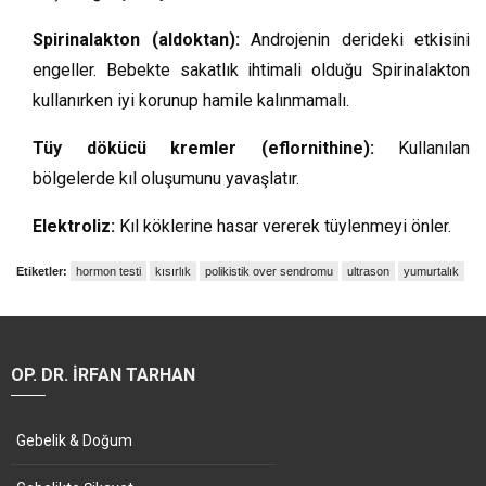
Spirinalakton (aldoktan):
Androjenin derideki etkisini
engeller. Bebekte sakatlık ihtimali olduğu Spirinalakton
kullanırken iyi korunup hamile kalınmamalı.
Tüy dökücü kremler (eflornithine):
Kullanılan
bölgelerde kıl oluşumunu yavaşlatır.
Elektroliz:
Kıl köklerine hasar vererek tüylenmeyi önler.
Etiketler:
hormon testi
kısırlık
polikistik over sendromu
ultrason
yumurtalık
OP. DR. İRFAN TARHAN
Gebelik & Doğum