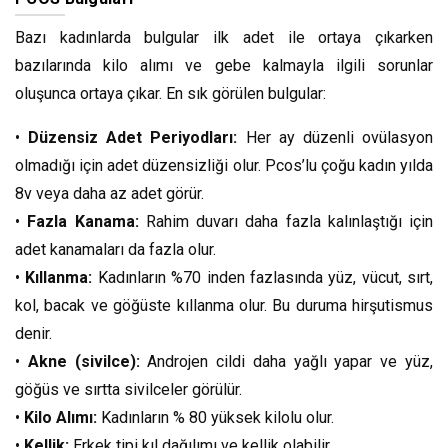
Bazı kadınlarda bulgular ilk adet ile ortaya çıkarken
bazılarında kilo alımı ve gebe kalmayla ilgili sorunlar
oluşunca ortaya çıkar. En sık görülen bulgular:
•
Düzensiz Adet Periyodları:
Her ay düzenli ovülasyon
olmadığı için adet düzensizliği olur. Pcos’lu çoğu kadın yılda
8v veya daha az adet görür.
•
Fazla Kanama:
Rahim duvarı daha fazla kalınlaştığı için
adet kanamaları da fazla olur.
•
Kıllanma:
Kadınların %70 inden fazlasında yüz, vücut, sırt,
kol, bacak ve göğüste kıllanma olur. Bu duruma hirşutismus
denir.
•
Akne (sivilce):
Androjen cildi daha yağlı yapar ve yüz,
göğüs ve sırtta sivilceler görülür.
•
Kilo Alımı:
Kadınların % 80 yüksek kilolu olur.
•
Kellik:
Erkek tipi kıl dağılımı ve kellik olabilir.