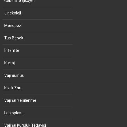
Gebelikte Şikayet
Jinekoloji
Menopoz
Tüp Bebek
İnferilite
Kürtaj
Vajinismus
Kızlık Zarı
Vajinal Yenilenme
Labioplasti
Vajinal Kuruluk Tedavisi