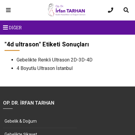
DİĞER
"
4d ultrason
" Etiketi Sonuçları
Gebelikte Renkli Ultrason 2D-3D-4D
4 Boyutlu Ultrason İstanbul
OP. DR. İRFAN TARHAN
Gebelik & Doğum
Gebelikte Şikayet