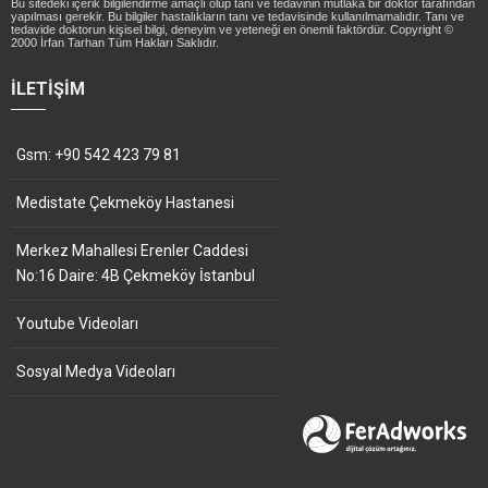
Bu sitedeki içerik bilgilendirme amaçlı olup tanı ve tedavinin mutlaka bir doktor tarafından
yapılması gerekir. Bu bilgiler hastalıkların tanı ve tedavisinde kullanılmamalıdır. Tanı ve
tedavide doktorun kişisel bilgi, deneyim ve yeteneği en önemli faktördür. Copyright ©
2000 İrfan Tarhan Tüm Hakları Saklıdır.
İLETIŞIM
Gsm: +90 542 423 79 81
Medistate Çekmeköy Hastanesi
Merkez Mahallesi Erenler Caddesi
No:16 Daire: 4B Çekmeköy İstanbul
Youtube Videoları
Sosyal Medya Videoları