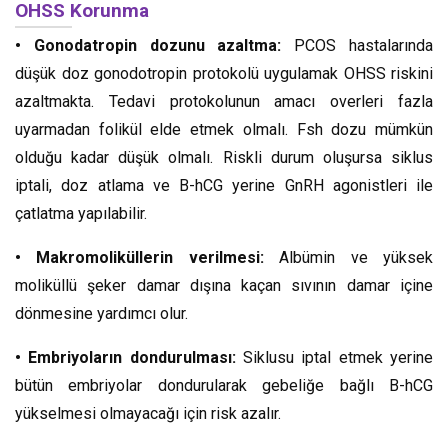
OHSS Korunma
• Gonodatropin dozunu azaltma:
PCOS hastalarında
düşük doz gonodotropin protokolü uygulamak OHSS riskini
azaltmakta. Tedavi protokolunun amacı overleri fazla
uyarmadan folikül elde etmek olmalı. Fsh dozu mümkün
olduğu kadar düşük olmalı. Riskli durum oluşursa siklus
iptali, doz atlama ve B-hCG yerine GnRH agonistleri ile
çatlatma yapılabilir.
• Makromoliküllerin verilmesi:
Albümin ve yüksek
moliküllü şeker damar dışına kaçan sıvının damar içine
dönmesine yardımcı olur.
• Embriyoların dondurulması:
Siklusu iptal etmek yerine
bütün embriyolar dondurularak gebeliğe bağlı B-hCG
yükselmesi olmayacağı için risk azalır.