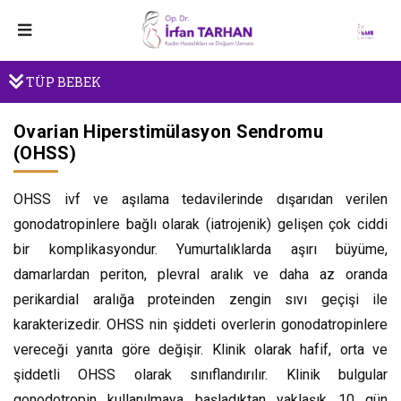
TÜP BEBEK
Ovarian Hiperstimülasyon Sendromu
(OHSS)
OHSS ivf ve aşılama tedavilerinde dışarıdan verilen
gonodatropinlere bağlı olarak (iatrojenik) gelişen çok ciddi
bir komplikasyondur. Yumurtalıklarda aşırı büyüme,
damarlardan periton, plevral aralık ve daha az oranda
perikardial aralığa proteinden zengin sıvı geçişi ile
karakterizedir. OHSS nin şiddeti overlerin gonodatropinlere
vereceği yanıta göre değişir. Klinik olarak hafif, orta ve
şiddetli OHSS olarak sınıflandırılır. Klinik bulgular
gonodotropin kullanılmaya başladıktan yaklaşık 10 gün