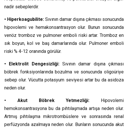
nadir sebeplerdir.
• Hiperkoagubilite:
Sıvının damar dışına çıkması sonucunda
hipovolemi ve hemakonsantrasyon olur. Bunun sonucunda
venöz tromboz ve pulmoner emboli riski artar. Tromboz en
sık boyun, kol ve baş damarlarında olur. Pulmoner emboli
riski % 4-12 oranında görülür.
• Elektrolit Dengesizliği:
Sıvının damar dışına çıkması
böbrek fonksiyonlarında bozulma ve sonucunda oligoüriye
sebep olur. Vücutta potasyum seviyesi artar bu da asidoza
neden olur.
• Akut Böbrek Yetmezliği:
Hipovolemi
hemokonsantrasyona bu da pıhtılaşmada artışa neden olur.
Artmış pıhtılaşma mikrotrombüslere ve sonrasında renal
perfüzyonda azalmaya neden olur. Bunların sonucunda akut