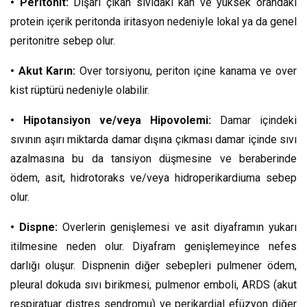
• Peritonit:
Dışarı çıkan sıvıdaki kan ve yüksek orandaki
protein içerik peritonda iritasyon nedeniyle lokal ya da genel
peritonitre sebep olur.
• Akut Karın:
Over torsiyonu, periton içine kanama ve over
kist rüptürü nedeniyle olabilir.
• Hipotansiyon ve/veya Hipovolemi:
Damar içindeki
sıvının aşırı miktarda damar dışına çıkması damar içinde sıvı
azalmasına bu da tansiyon düşmesine ve beraberinde
ödem, asit, hidrotoraks ve/veya hidroperikardiuma sebep
olur.
• Dispne:
Overlerin genişlemesi ve asit diyaframın yukarı
itilmesine neden olur. Diyafram genişlemeyince nefes
darlığı oluşur. Dispnenin diğer sebepleri pulmener ödem,
pleural dokuda sıvı birikmesi, pulmenor emboli, ARDS (akut
respiratuar distres sendromu) ve perikardial efüzyon diğer