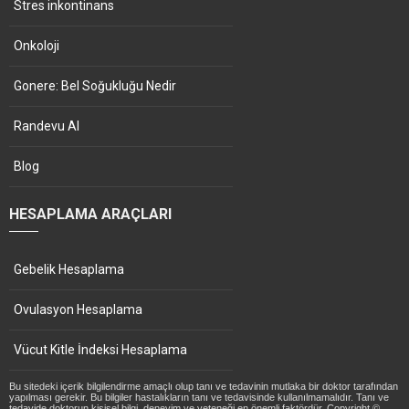
Stres inkontinans
Onkoloji
Gonere: Bel Soğukluğu Nedir
Randevu Al
Blog
HESAPLAMA ARAÇLARI
Gebelik Hesaplama
Ovulasyon Hesaplama
Vücut Kitle İndeksi Hesaplama
Bu sitedeki içerik bilgilendirme amaçlı olup tanı ve tedavinin mutlaka bir doktor tarafından
yapılması gerekir. Bu bilgiler hastalıkların tanı ve tedavisinde kullanılmamalıdır. Tanı ve
tedavide doktorun kişisel bilgi, deneyim ve yeteneği en önemli faktördür. Copyright ©