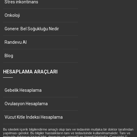
Stres inkontinans
Onkoloji
Gonere: Bel Soğukluğu Nedir
Randevu Al
Blog
HESAPLAMA ARAÇLARI
Gebelik Hesaplama
Ovulasyon Hesaplama
Vücut Kitle İndeksi Hesaplama
Bu sitedeki içerik bilgilendirme amaçlı olup tanı ve tedavinin mutlaka bir doktor tarafından
yapılması gerekir. Bu bilgiler hastalıkların tanı ve tedavisinde kullanılmamalıdır. Tanı ve
tedavide doktorun kişisel bilgi, deneyim ve yeteneği en önemli faktördür. Copyright ©