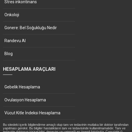
Stres inkontinans
Onkoloji
Gonere: Bel Soğukluğu Nedir
Randevu Al
Blog
HESAPLAMA ARAÇLARI
Gebelik Hesaplama
Ovulasyon Hesaplama
Vücut Kitle İndeksi Hesaplama
Bu sitedeki içerik bilgilendirme amaçlı olup tanı ve tedavinin mutlaka bir doktor tarafından
yapılması gerekir. Bu bilgiler hastalıkların tanı ve tedavisinde kullanılmamalıdır. Tanı ve
tedavide doktorun kişisel bilgi, deneyim ve yeteneği en önemli faktördür. Copyright ©