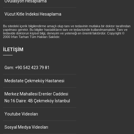
Ovulasyon Hesaplama
Vücut Kitle İndeksi Hesaplama
Bu sitedeki içerik bilgilendirme amaçlı olup tanı ve tedavinin mutlaka bir doktor tarafından
yapılması gerekir. Bu bilgiler hastalıkların tanı ve tedavisinde kullanılmamalıdır. Tanı ve
tedavide doktorun kişisel bilgi, deneyim ve yeteneği en önemli faktördür. Copyright ©
2000 İrfan Tarhan Tüm Hakları Saklıdır.
İLETIŞIM
Gsm: +90 542 423 79 81
Medistate Çekmeköy Hastanesi
Merkez Mahallesi Erenler Caddesi
No:16 Daire: 4B Çekmeköy İstanbul
Youtube Videoları
Sosyal Medya Videoları