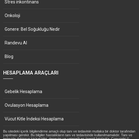
Stres inkontinans
Onkoloji
Gonere: Bel Soğukluğu Nedir
Randevu Al
Blog
HESAPLAMA ARAÇLARI
Gebelik Hesaplama
Ovulasyon Hesaplama
Vücut Kitle İndeksi Hesaplama
Bu sitedeki içerik bilgilendirme amaçlı olup tanı ve tedavinin mutlaka bir doktor tarafından
yapılması gerekir. Bu bilgiler hastalıkların tanı ve tedavisinde kullanılmamalıdır. Tanı ve
tedavide doktorun kişisel bilgi, deneyim ve yeteneği en önemli faktördür. Copyright ©