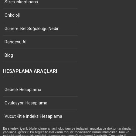
Stres inkontinans
Onkoloji
Gonere: Bel Soğukluğu Nedir
Randevu Al
Blog
HESAPLAMA ARAÇLARI
Gebelik Hesaplama
Ovulasyon Hesaplama
Vücut Kitle İndeksi Hesaplama
Bu sitedeki içerik bilgilendirme amaçlı olup tanı ve tedavinin mutlaka bir doktor tarafından
yapılması gerekir. Bu bilgiler hastalıkların tanı ve tedavisinde kullanılmamalıdır. Tanı ve
tedavide doktorun kişisel bilgi, deneyim ve yeteneği en önemli faktördür. Copyright ©