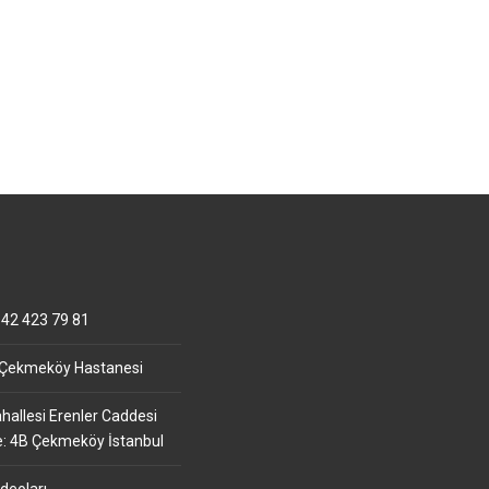
42 423 79 81
 Çekmeköy Hastanesi
allesi Erenler Caddesi
e: 4B Çekmeköy İstanbul