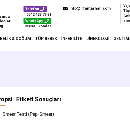
Vaj
info@irfantarhan.com
Telefon
Tüp
0542 423 79 81
Geb
sında
WhatsApp
deolar
Kurt
og
Mesaj Gönder
BELIK & DOĞUM
TÜP BEBEK
İNFERILITE
JINEKOLOJI
GENITAL
yopsi
" Etiketi Sonuçları
Smear Testi (Pap-Smear)