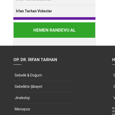
İrfan Tarhan Videolar
HEMEN RANDEVU AL
OP. DR. İRFAN TARHAN
H
Gebelik & Doğum
Gebelikte Şikayet
Jinekoloji
Bu
Menopoz
do
te