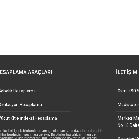
ESAPLAMA ARAÇLARI
İLETIŞIM
Gebelik Hesaplama
Gsm: +90 5
Ovulasyon Hesaplama
Medistate
Vücut Kitle İndeksi Hesaplama
Merkez Mah
No:16 Dair
 sitedeki içerik bilgilendirme amaçlı olup tanı ve tedavinin mutlaka bir
ktor tarafından yapılması gerekir. Bu bilgiler hastalıkların tanı ve
davisinde kullanılmamalıdır. Tanı ve tedavide doktorun kişisel bilgi,