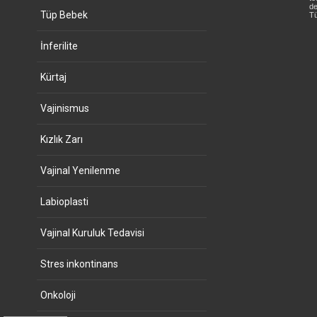
de
Tüp Bebek
Tü
İnferilite
Kürtaj
Vajinismus
Kızlık Zarı
Vajinal Yenilenme
Labioplasti
Vajinal Kuruluk Tedavisi
Stres inkontinans
Onkoloji