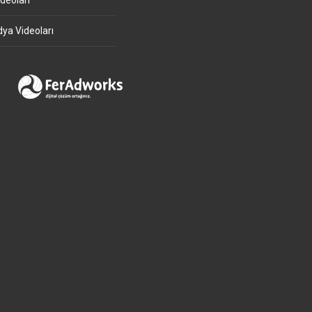
deoları
ya Videoları