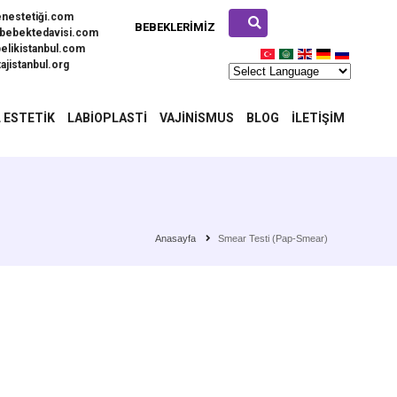
enestetiği.com
BEBEKLERIMIZ
bebektedavisi.com
elikistanbul.com
ajistanbul.org
 ESTETIK
LABIOPLASTI
VAJINISMUS
BLOG
İLETIŞIM
Anasayfa
Smear Testi (Pap-Smear)