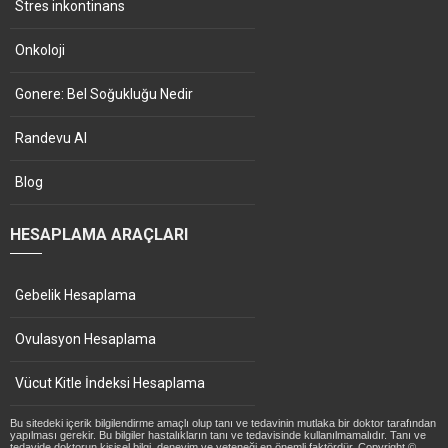
Stres inkontinans
Onkoloji
Gonere: Bel Soğukluğu Nedir
Randevu Al
Blog
HESAPLAMA ARAÇLARI
Gebelik Hesaplama
Ovulasyon Hesaplama
Vücut Kitle İndeksi Hesaplama
Bu sitedeki içerik bilgilendirme amaçlı olup tanı ve tedavinin mutlaka bir doktor tarafından
yapılması gerekir. Bu bilgiler hastalıkların tanı ve tedavisinde kullanılmamalıdır. Tanı ve
tedavide doktorun kişisel bilgi, deneyim ve yeteneği en önemli faktördür. Copyright ©