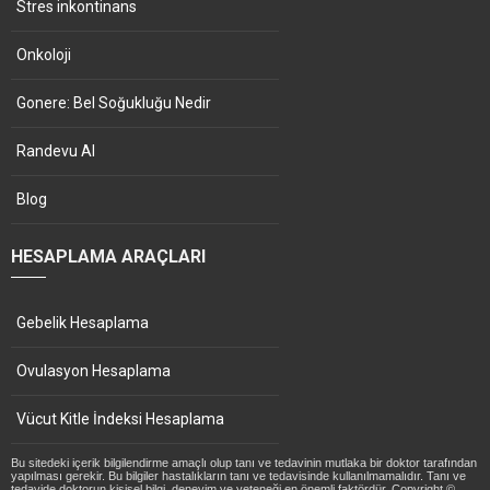
Stres inkontinans
Onkoloji
Gonere: Bel Soğukluğu Nedir
Randevu Al
Blog
HESAPLAMA ARAÇLARI
Gebelik Hesaplama
Ovulasyon Hesaplama
Vücut Kitle İndeksi Hesaplama
Bu sitedeki içerik bilgilendirme amaçlı olup tanı ve tedavinin mutlaka bir doktor tarafından
yapılması gerekir. Bu bilgiler hastalıkların tanı ve tedavisinde kullanılmamalıdır. Tanı ve
tedavide doktorun kişisel bilgi, deneyim ve yeteneği en önemli faktördür. Copyright ©