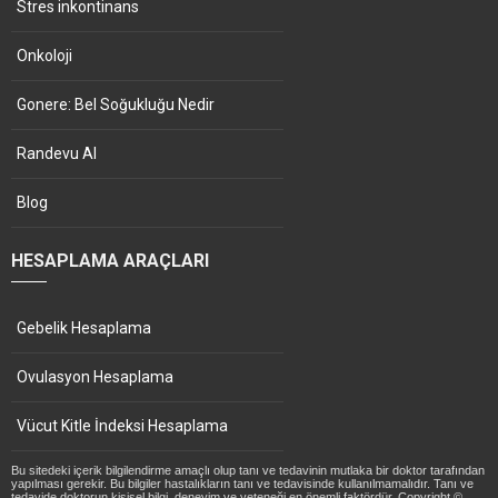
Stres inkontinans
Onkoloji
Gonere: Bel Soğukluğu Nedir
Randevu Al
Blog
HESAPLAMA ARAÇLARI
Gebelik Hesaplama
Ovulasyon Hesaplama
Vücut Kitle İndeksi Hesaplama
Bu sitedeki içerik bilgilendirme amaçlı olup tanı ve tedavinin mutlaka bir doktor tarafından
yapılması gerekir. Bu bilgiler hastalıkların tanı ve tedavisinde kullanılmamalıdır. Tanı ve
tedavide doktorun kişisel bilgi, deneyim ve yeteneği en önemli faktördür. Copyright ©