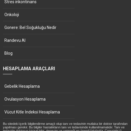
Stres inkontinans
Onkoloji
Gonere: Bel Soğukluğu Nedir
Randevu Al
Blog
HESAPLAMA ARAÇLARI
Gebelik Hesaplama
Ovulasyon Hesaplama
Vücut Kitle İndeksi Hesaplama
Bu sitedeki içerik bilgilendirme amaçlı olup tanı ve tedavinin mutlaka bir doktor tarafından
yapılması gerekir. Bu bilgiler hastalıkların tanı ve tedavisinde kullanılmamalıdır. Tanı ve
tedavide doktorun kişisel bilgi, deneyim ve yeteneği en önemli faktördür. Copyright ©