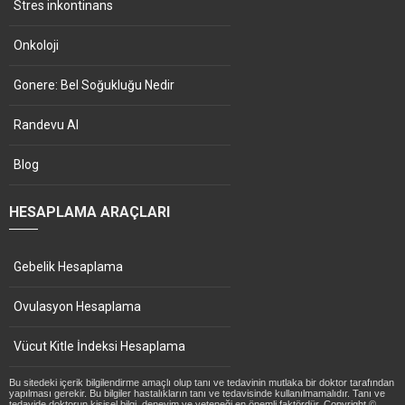
Stres inkontinans
Onkoloji
Gonere: Bel Soğukluğu Nedir
Randevu Al
Blog
HESAPLAMA ARAÇLARI
Gebelik Hesaplama
Ovulasyon Hesaplama
Vücut Kitle İndeksi Hesaplama
Bu sitedeki içerik bilgilendirme amaçlı olup tanı ve tedavinin mutlaka bir doktor tarafından
yapılması gerekir. Bu bilgiler hastalıkların tanı ve tedavisinde kullanılmamalıdır. Tanı ve
tedavide doktorun kişisel bilgi, deneyim ve yeteneği en önemli faktördür. Copyright ©