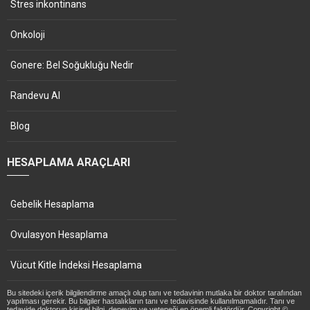
Stres inkontinans
Onkoloji
Gonere: Bel Soğukluğu Nedir
Randevu Al
Blog
HESAPLAMA ARAÇLARI
Gebelik Hesaplama
Ovulasyon Hesaplama
Vücut Kitle İndeksi Hesaplama
Bu sitedeki içerik bilgilendirme amaçlı olup tanı ve tedavinin mutlaka bir doktor tarafından
yapılması gerekir. Bu bilgiler hastalıkların tanı ve tedavisinde kullanılmamalıdır. Tanı ve
tedavide doktorun kişisel bilgi, deneyim ve yeteneği en önemli faktördür. Copyright ©