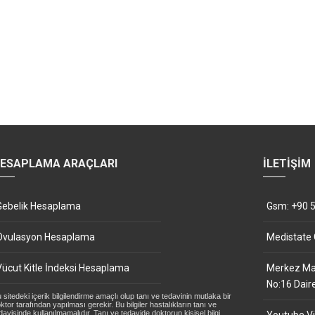
ESAPLAMA ARAÇLARI
İLETIŞIM
Gebelik Hesaplama
Gsm: +90 5
Ovulasyon Hesaplama
Medistate
Vücut Kitle İndeksi Hesaplama
Merkez Mah
No:16 Dair
 sitedeki içerik bilgilendirme amaçlı olup tanı ve tedavinin mutlaka bir
ktor tarafından yapılması gerekir. Bu bilgiler hastalıkların tanı ve
davisinde kullanılmamalıdır. Tanı ve tedavide doktorun kişisel bilgi,