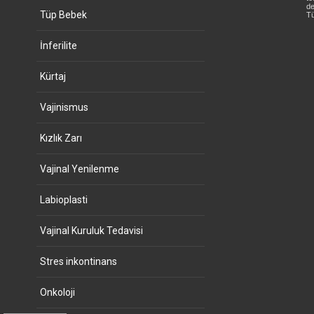
de
Tüp Bebek
Tü
İnferilite
Kürtaj
Vajinismus
Kızlık Zarı
Vajinal Yenilenme
Labioplasti
Vajinal Kuruluk Tedavisi
Stres inkontinans
Onkoloji