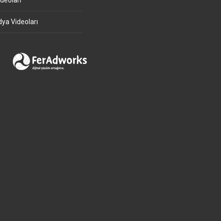
deoları
ya Videoları