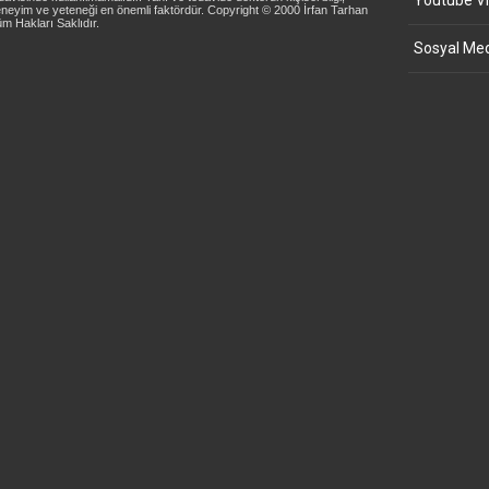
Youtube Vi
neyim ve yeteneği en önemli faktördür. Copyright © 2000 İrfan Tarhan
m Hakları Saklıdır.
Sosyal Med