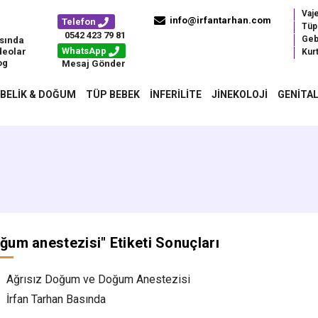
Vaj
info@irfantarhan.com
Telefon
Tüp
0542 423 79 81
Geb
sında
WhatsApp
deolar
Kurt
og
Mesaj Gönder
BELIK & DOĞUM
TÜP BEBEK
İNFERILITE
JINEKOLOJI
GENITAL
i
ğum anestezisi
" Etiketi Sonuçları
Ağrısız Doğum ve Doğum Anestezisi
İrfan Tarhan Basında