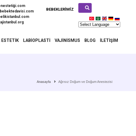
enestetiği.com
BEBEKLERIMIZ
bebektedavisi.com
elikistanbul.com
ajistanbul.org
 ESTETIK
LABIOPLASTI
VAJINISMUS
BLOG
İLETIŞIM
Anasayfa
Ağrısız Doğum ve Doğum Anestezisi