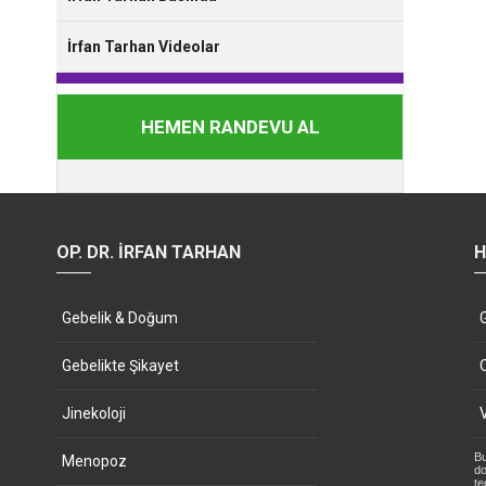
İrfan Tarhan Videolar
HEMEN RANDEVU AL
OP. DR. İRFAN TARHAN
H
Gebelik & Doğum
Gebelikte Şikayet
Jinekoloji
Bu
Menopoz
do
te