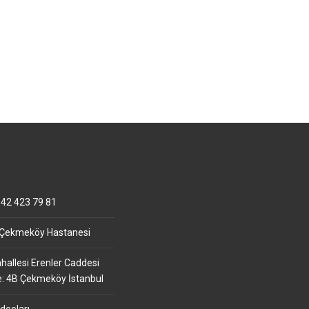
42 423 79 81
 Çekmeköy Hastanesi
allesi Erenler Caddesi
e: 4B Çekmeköy İstanbul