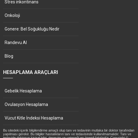
Stres inkontinans
Onkoloji
Gonere: Bel Soğukluğu Nedir
Randevu Al
Blog
HESAPLAMA ARAÇLARI
Gebelik Hesaplama
Ovulasyon Hesaplama
Vücut Kitle İndeksi Hesaplama
Bu sitedeki içerik bilgilendirme amaçlı olup tanı ve tedavinin mutlaka bir doktor tarafından
yapılması gerekir. Bu bilgiler hastalıkların tanı ve tedavisinde kullanılmamalıdır. Tanı ve
tedavide doktorun kişisel bilgi, deneyim ve yeteneği en önemli faktördür. Copyright ©