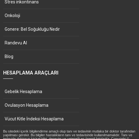
Stres inkontinans
Onkoloji
Gonere: Bel Soğukluğu Nedir
Randevu Al
Blog
HESAPLAMA ARAÇLARI
Gebelik Hesaplama
Ovulasyon Hesaplama
Vücut Kitle İndeksi Hesaplama
Bu sitedeki içerik bilgilendirme amaçlı olup tanı ve tedavinin mutlaka bir doktor tarafından
yapılması gerekir. Bu bilgiler hastalıkların tanı ve tedavisinde kullanılmamalıdır. Tanı ve
tedavide doktorun kişisel bilgi, deneyim ve yeteneği en önemli faktördür. Copyright ©