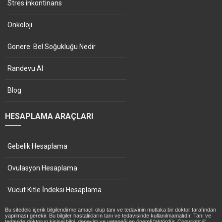
Stres inkontinans
Onkoloji
Gonere: Bel Soğukluğu Nedir
Randevu Al
Blog
HESAPLAMA ARAÇLARI
Gebelik Hesaplama
Ovulasyon Hesaplama
Vücut Kitle İndeksi Hesaplama
Bu sitedeki içerik bilgilendirme amaçlı olup tanı ve tedavinin mutlaka bir doktor tarafından
yapılması gerekir. Bu bilgiler hastalıkların tanı ve tedavisinde kullanılmamalıdır. Tanı ve
tedavide doktorun kişisel bilgi, deneyim ve yeteneği en önemli faktördür. Copyright ©