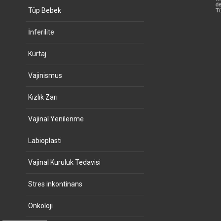
de
Tüp Bebek
Tü
İnferilite
Kürtaj
Vajinismus
Kızlık Zarı
Vajinal Yenilenme
Labioplasti
Vajinal Kuruluk Tedavisi
Stres inkontinans
Onkoloji