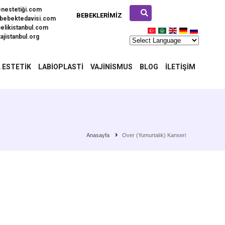
enestetiği.com
BEBEKLERIMIZ
bebektedavisi.com
elikistanbul.com
ajistanbul.org
 ESTETIK
LABIOPLASTI
VAJINISMUS
BLOG
İLETIŞIM
Anasayfa
Over (Yumurtalık) Kanseri