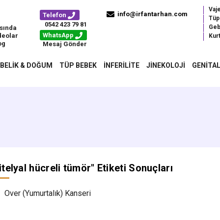
Vaj
info@irfantarhan.com
Telefon
Tüp
0542 423 79 81
Geb
sında
WhatsApp
deolar
Kurt
og
Mesaj Gönder
BELIK & DOĞUM
TÜP BEBEK
İNFERILITE
JINEKOLOJI
GENITAL
itelyal hücreli tümör
" Etiketi Sonuçları
Over (Yumurtalık) Kanseri