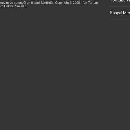
Youtube Vi
neyim ve yeteneği en önemli faktördür. Copyright © 2000 İrfan Tarhan
m Hakları Saklıdır.
Sosyal Med