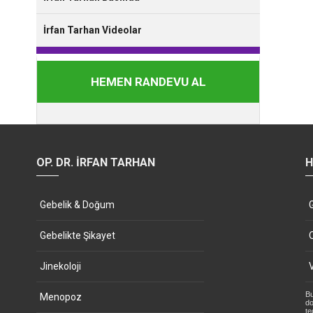
İrfan Tarhan Videolar
HEMEN RANDEVU AL
OP. DR. İRFAN TARHAN
H
Gebelik & Doğum
Gebelikte Şikayet
Jinekoloji
Bu
Menopoz
do
te