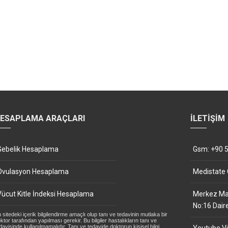
ESAPLAMA ARAÇLARI
İLETIŞIM
Gebelik Hesaplama
Gsm: +90 5
Ovulasyon Hesaplama
Medistate
Vücut Kitle İndeksi Hesaplama
Merkez Mah
No:16 Dair
 sitedeki içerik bilgilendirme amaçlı olup tanı ve tedavinin mutlaka bir
ktor tarafından yapılması gerekir. Bu bilgiler hastalıkların tanı ve
davisinde kullanılmamalıdır. Tanı ve tedavide doktorun kişisel bilgi,