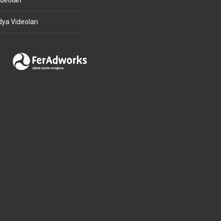
deoları
ya Videoları