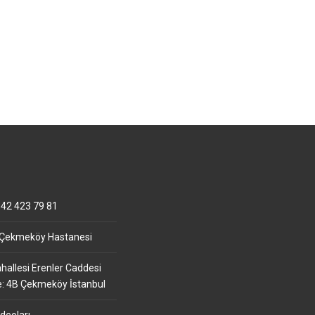
42 423 79 81
 Çekmeköy Hastanesi
allesi Erenler Caddesi
e: 4B Çekmeköy İstanbul