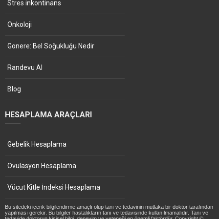
Stres inkontinans
Onkoloji
Gonere: Bel Soğukluğu Nedir
Randevu Al
Blog
HESAPLAMA ARAÇLARI
Gebelik Hesaplama
Ovulasyon Hesaplama
Vücut Kitle İndeksi Hesaplama
Bu sitedeki içerik bilgilendirme amaçlı olup tanı ve tedavinin mutlaka bir doktor tarafından
yapılması gerekir. Bu bilgiler hastalıkların tanı ve tedavisinde kullanılmamalıdır. Tanı ve
tedavide doktorun kişisel bilgi, deneyim ve yeteneği en önemli faktördür. Copyright ©