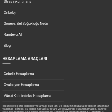
Stres inkontinans
Onkoloji
Gonere: Bel Soğukluğu Nedir
Randevu Al
Blog
HESAPLAMA ARAÇLARI
Gebelik Hesaplama
Ovulasyon Hesaplama
Vücut Kitle İndeksi Hesaplama
Bu sitedeki içerik bilgilendirme amaçlı olup tanı ve tedavinin mutlaka bir doktor tarafından
yapılması gerekir. Bu bilgiler hastalıkların tanı ve tedavisinde kullanılmamalıdır. Tanı ve
tedavide doktorun kişisel bilgi, deneyim ve yeteneği en önemli faktördür. Copyright ©