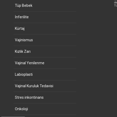
de
Tüp Bebek
Tü
İnferilite
Kürtaj
Vajinismus
Kızlık Zarı
Vajinal Yenilenme
Labioplasti
Vajinal Kuruluk Tedavisi
Stres inkontinans
Onkoloji