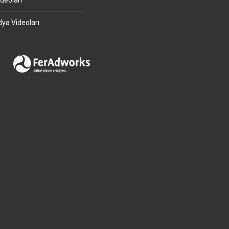
deoları
ya Videoları