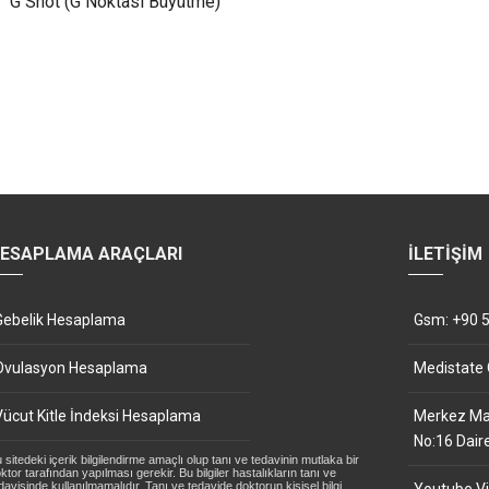
G Shot (G Noktası Büyütme)
ESAPLAMA ARAÇLARI
İLETIŞIM
Gebelik Hesaplama
Gsm: +90 5
Ovulasyon Hesaplama
Medistate
Vücut Kitle İndeksi Hesaplama
Merkez Mah
No:16 Dair
 sitedeki içerik bilgilendirme amaçlı olup tanı ve tedavinin mutlaka bir
ktor tarafından yapılması gerekir. Bu bilgiler hastalıkların tanı ve
davisinde kullanılmamalıdır. Tanı ve tedavide doktorun kişisel bilgi,