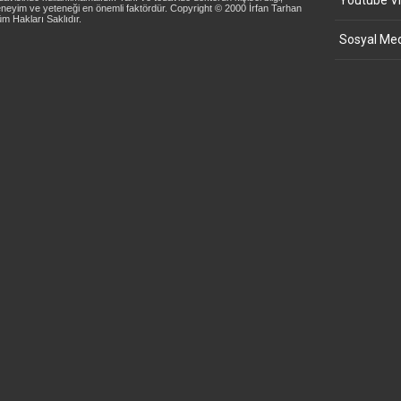
Youtube Vi
neyim ve yeteneği en önemli faktördür. Copyright © 2000 İrfan Tarhan
m Hakları Saklıdır.
Sosyal Med