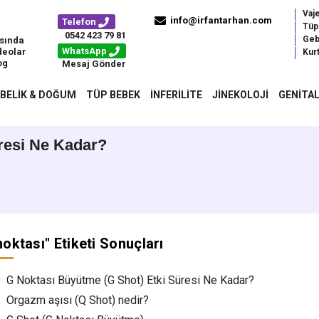
Vaj
info@irfantarhan.com
Telefon
Tüp
0542 423 79 81
Geb
sında
WhatsApp
deolar
Kurt
og
Mesaj Gönder
BELIK & DOĞUM
TÜP BEBEK
İNFERILITE
JINEKOLOJI
GENITAL
resi Ne Kadar?
noktası
" Etiketi Sonuçları
G Noktası Büyütme (G Shot) Etki Süresi Ne Kadar?
Orgazm aşısı (Q Shot) nedir?