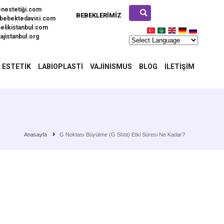
enestetiği.com
BEBEKLERIMIZ
bebektedavisi.com
elikistanbul.com
ajistanbul.org
 ESTETIK
LABIOPLASTI
VAJINISMUS
BLOG
İLETIŞIM
Anasayfa
G Noktası Büyütme (G Shot) Etki Süresi Ne Kadar?