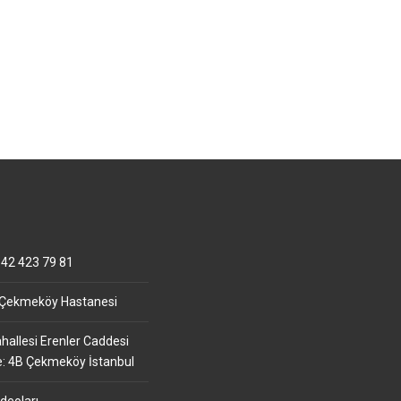
42 423 79 81
 Çekmeköy Hastanesi
allesi Erenler Caddesi
e: 4B Çekmeköy İstanbul