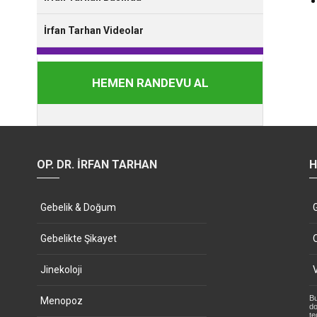
İrfan Tarhan Videolar
HEMEN RANDEVU AL
OP. DR. İRFAN TARHAN
H
Gebelik & Doğum
Gebelikte Şikayet
Jinekoloji
Bu
Menopoz
do
te