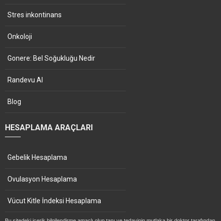
Stres inkontinans
Onkoloji
Gonere: Bel Soğukluğu Nedir
Randevu Al
Blog
HESAPLAMA ARAÇLARI
Gebelik Hesaplama
Ovulasyon Hesaplama
Vücut Kitle İndeksi Hesaplama
Bu sitedeki içerik bilgilendirme amaçlı olup tanı ve tedavinin mutlaka bir doktor tarafından