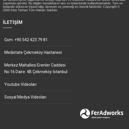
yapılması gerekir. Bu bilgiler hastalıkların tanı ve tedavisinde kullanılmamalıdır. Tanı ve
tedavide doktorun kişisel bilgi, deneyim ve yeteneği en önemli faktördür. Copyright ©
2000 İrfan Tarhan Tüm Hakları Saklıdır.
İLETIŞIM
Gsm: +90 542 423 79 81
Medistate Çekmeköy Hastanesi
Merkez Mahallesi Erenler Caddesi
No:16 Daire: 4B Çekmeköy İstanbul
Youtube Videoları
Sosyal Medya Videoları