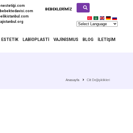
enestetiği.com
BEBEKLERIMIZ
bebektedavisi.com
elikistanbul.com
ajistanbul.org
 ESTETIK
LABIOPLASTI
VAJINISMUS
BLOG
İLETIŞIM
Anasayfa
Cilt Değişiklikleri