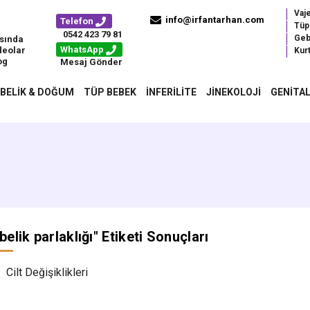
Vaj
info@irfantarhan.com
Telefon
Tüp
0542 423 79 81
Geb
sında
WhatsApp
deolar
Kurt
og
Mesaj Gönder
BELIK & DOĞUM
TÜP BEBEK
İNFERILITE
JINEKOLOJI
GENITAL
belik parlaklığı
" Etiketi Sonuçları
Cilt Değişiklikleri