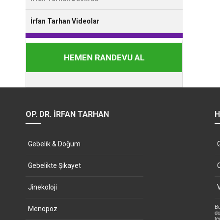
İrfan Tarhan Videolar
HEMEN RANDEVU AL
OP. DR. İRFAN TARHAN
H
Gebelik & Doğum
Gebelikte Şikayet
Jinekoloji
Bu
Menopoz
do
te