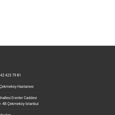
42 423 79 81
 Çekmeköy Hastanesi
allesi Erenler Caddesi
e: 4B Çekmeköy İstanbul