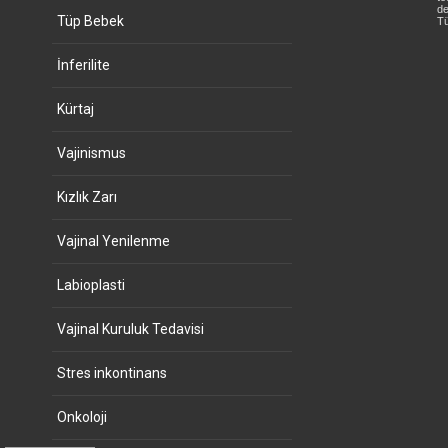
de
Tüp Bebek
Tü
İnferilite
Kürtaj
Vajinismus
Kızlık Zarı
Vajinal Yenilenme
Labioplasti
Vajinal Kuruluk Tedavisi
Stres inkontinans
Onkoloji