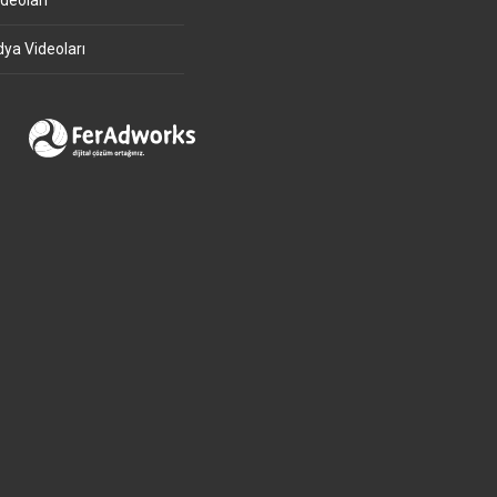
deoları
ya Videoları