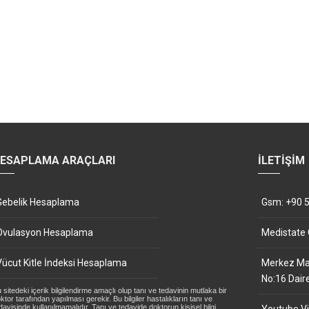
ESAPLAMA ARAÇLARI
İLETIŞIM
Gebelik Hesaplama
Gsm: +90 5
Ovulasyon Hesaplama
Medistate
Vücut Kitle İndeksi Hesaplama
Merkez Mah
No:16 Dair
 sitedeki içerik bilgilendirme amaçlı olup tanı ve tedavinin mutlaka bir
ktor tarafından yapılması gerekir. Bu bilgiler hastalıkların tanı ve
davisinde kullanılmamalıdır. Tanı ve tedavide doktorun kişisel bilgi,