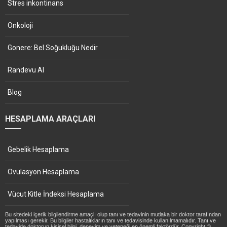
Stres inkontinans
Onkoloji
Gonere: Bel Soğukluğu Nedir
Randevu Al
Blog
HESAPLAMA ARAÇLARI
Gebelik Hesaplama
Ovulasyon Hesaplama
Vücut Kitle İndeksi Hesaplama
Bu sitedeki içerik bilgilendirme amaçlı olup tanı ve tedavinin mutlaka bir doktor tarafından
yapılması gerekir. Bu bilgiler hastalıkların tanı ve tedavisinde kullanılmamalıdır. Tanı ve
tedavide doktorun kişisel bilgi, deneyim ve yeteneği en önemli faktördür. Copyright ©