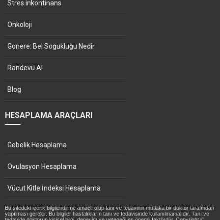
Stres inkontinans
Onkoloji
Gonere: Bel Soğukluğu Nedir
Randevu Al
Blog
HESAPLAMA ARAÇLARI
Gebelik Hesaplama
Ovulasyon Hesaplama
Vücut Kitle İndeksi Hesaplama
Bu sitedeki içerik bilgilendirme amaçlı olup tanı ve tedavinin mutlaka bir doktor tarafından
yapılması gerekir. Bu bilgiler hastalıkların tanı ve tedavisinde kullanılmamalıdır. Tanı ve
tedavide doktorun kişisel bilgi, deneyim ve yeteneği en önemli faktördür. Copyright ©