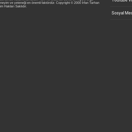
Youtube Vi
neyim ve yeteneği en önemli faktördür. Copyright © 2000 İrfan Tarhan
m Hakları Saklıdır.
Sosyal Med