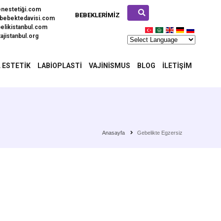
enestetiği.com
BEBEKLERIMIZ
bebektedavisi.com
elikistanbul.com
ajistanbul.org
 ESTETIK
LABIOPLASTI
VAJINISMUS
BLOG
İLETIŞIM
Anasayfa
Gebelikte Egzersiz