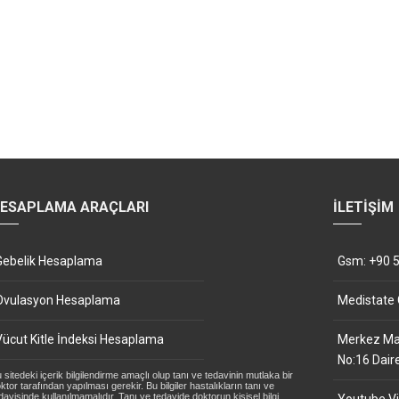
ESAPLAMA ARAÇLARI
İLETIŞIM
Gebelik Hesaplama
Gsm: +90 5
Ovulasyon Hesaplama
Medistate
Vücut Kitle İndeksi Hesaplama
Merkez Mah
No:16 Dair
 sitedeki içerik bilgilendirme amaçlı olup tanı ve tedavinin mutlaka bir
ktor tarafından yapılması gerekir. Bu bilgiler hastalıkların tanı ve
davisinde kullanılmamalıdır. Tanı ve tedavide doktorun kişisel bilgi,