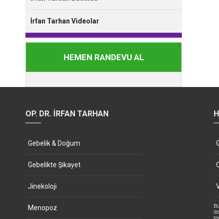
İrfan Tarhan Videolar
HEMEN RANDEVU AL
OP. DR. İRFAN TARHAN
H
Gebelik & Doğum
Gebelikte Şikayet
Jinekoloji
Bu
Menopoz
do
te