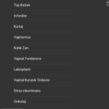
de
Tüp Bebek
Tü
İnferilite
Kürtaj
Vajinismus
Kızlık Zarı
Vajinal Yenilenme
Labioplasti
Vajinal Kuruluk Tedavisi
Stres inkontinans
Onkoloji