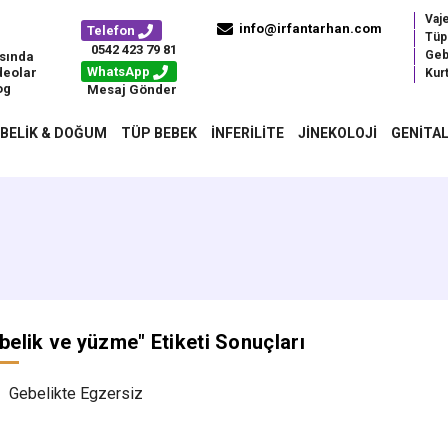
Vaj
info@irfantarhan.com
Telefon
Tüp
0542 423 79 81
Geb
sında
WhatsApp
deolar
Kurt
og
Mesaj Gönder
BELIK & DOĞUM
TÜP BEBEK
İNFERILITE
JINEKOLOJI
GENITAL
belik ve yüzme
" Etiketi Sonuçları
Gebelikte Egzersiz