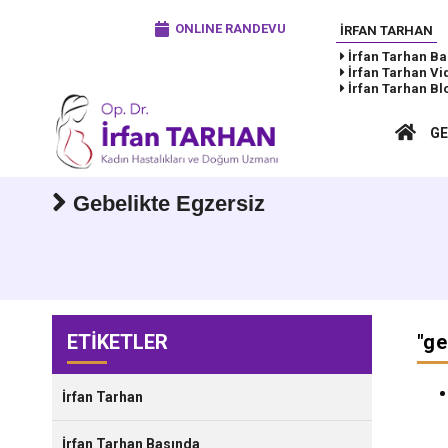
ONLINE RANDEVU
İRFAN TARHAN
İrfan Tarhan
Ba
İrfan Tarhan
Vi
İrfan Tarhan
Bl
GE
Gebelikte Egzersiz
ETİKETLER
"
ge
İrfan Tarhan
İrfan Tarhan Basında