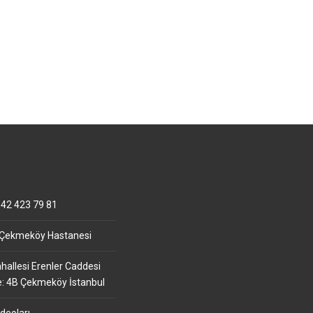
42 423 79 81
 Çekmeköy Hastanesi
allesi Erenler Caddesi
e: 4B Çekmeköy İstanbul