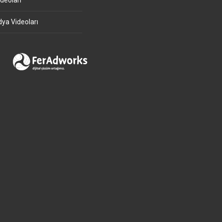
deoları
ya Videoları