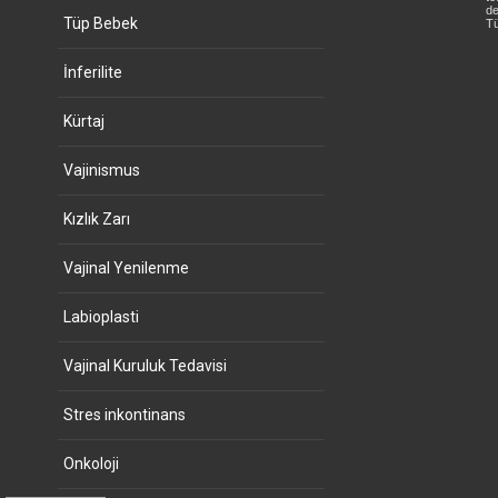
de
Tüp Bebek
Tü
İnferilite
Kürtaj
Vajinismus
Kızlık Zarı
Vajinal Yenilenme
Labioplasti
Vajinal Kuruluk Tedavisi
Stres inkontinans
Onkoloji