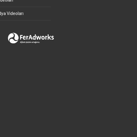
deoları
ya Videoları