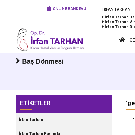
ONLINE RANDEVU
İRFAN TARHAN
İrfan Tarhan
Ba
İrfan Tarhan
Vi
İrfan Tarhan
Bl
GE
Baş Dönmesi
ETİKETLER
"
ge
İrfan Tarhan
İrfan Tarhan Basında