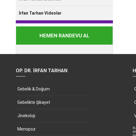
İrfan Tarhan Videolar
HEMEN RANDEVU AL
OP. DR. İRFAN TARHAN
H
Gebelik & Doğum
Gebelikte Şikayet
Jinekoloji
Bu
Menopoz
do
te