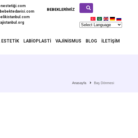
enestetiği.com
BEBEKLERIMIZ
bebektedavisi.com
elikistanbul.com
ajistanbul.org
 ESTETIK
LABIOPLASTI
VAJINISMUS
BLOG
İLETIŞIM
Anasayfa
Baş Dönmesi