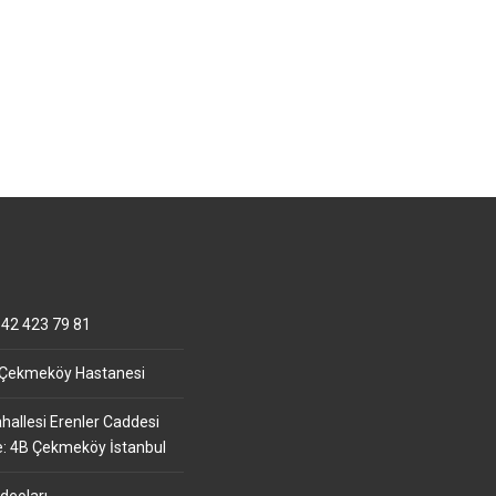
42 423 79 81
 Çekmeköy Hastanesi
allesi Erenler Caddesi
e: 4B Çekmeköy İstanbul