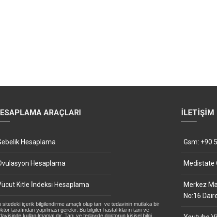
ESAPLAMA ARAÇLARI
İLETIŞIM
Gebelik Hesaplama
Gsm: +90 5
Ovulasyon Hesaplama
Medistate
Vücut Kitle İndeksi Hesaplama
Merkez Mah
No:16 Dair
 sitedeki içerik bilgilendirme amaçlı olup tanı ve tedavinin mutlaka bir
ktor tarafından yapılması gerekir. Bu bilgiler hastalıkların tanı ve
davisinde kullanılmamalıdır. Tanı ve tedavide doktorun kişisel bilgi,