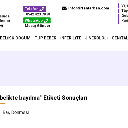
Vaj
info@irfantarhan.com
Telefon
Tüp
0542 423 79 81
Geb
sında
WhatsApp
deolar
Kurt
og
Mesaj Gönder
BELIK & DOĞUM
TÜP BEBEK
İNFERILITE
JINEKOLOJI
GENITAL
belikte bayılma
" Etiketi Sonuçları
Baş Dönmesi