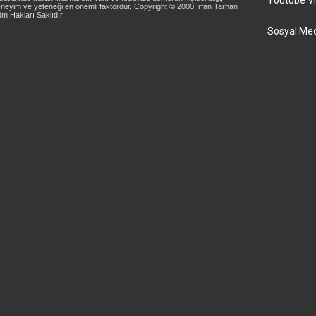
Youtube Vi
neyim ve yeteneği en önemli faktördür. Copyright © 2000 İrfan Tarhan
m Hakları Saklıdır.
Sosyal Med