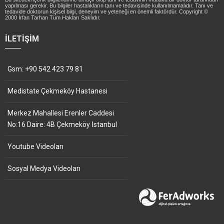
yapılması gerekir. Bu bilgiler hastalıkların tanı ve tedavisinde kullanılmamalıdır. Tanı ve
tedavide doktorun kişisel bilgi, deneyim ve yeteneği en önemli faktördür. Copyright ©
2000 İrfan Tarhan Tüm Hakları Saklıdır.
İLETIŞIM
Gsm: +90 542 423 79 81
Medistate Çekmeköy Hastanesi
Merkez Mahallesi Erenler Caddesi
No:16 Daire: 4B Çekmeköy İstanbul
Youtube Videoları
Sosyal Medya Videoları