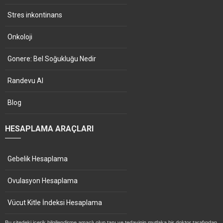
Stres inkontinans
Onkoloji
Gonere: Bel Soğukluğu Nedir
Randevu Al
Blog
HESAPLAMA ARAÇLARI
Gebelik Hesaplama
Ovulasyon Hesaplama
Vücut Kitle İndeksi Hesaplama
Bu sitedeki içerik bilgilendirme amaçlı olup tanı ve tedavinin mutlaka bir doktor tarafından