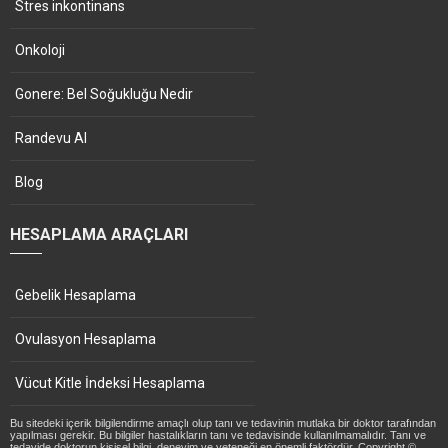
Stres inkontinans
Onkoloji
Gonere: Bel Soğukluğu Nedir
Randevu Al
Blog
HESAPLAMA ARAÇLARI
Gebelik Hesaplama
Ovulasyon Hesaplama
Vücut Kitle İndeksi Hesaplama
Bu sitedeki içerik bilgilendirme amaçlı olup tanı ve tedavinin mutlaka bir doktor tarafından
yapılması gerekir. Bu bilgiler hastalıkların tanı ve tedavisinde kullanılmamalıdır. Tanı ve
tedavide doktorun kişisel bilgi, deneyim ve yeteneği en önemli faktördür. Copyright ©