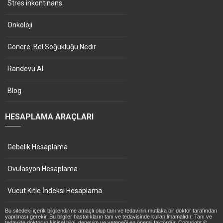
Stres inkontinans
Onkoloji
Gonere: Bel Soğukluğu Nedir
Randevu Al
Blog
HESAPLAMA ARAÇLARI
Gebelik Hesaplama
Ovulasyon Hesaplama
Vücut Kitle İndeksi Hesaplama
Bu sitedeki içerik bilgilendirme amaçlı olup tanı ve tedavinin mutlaka bir doktor tarafından
yapılması gerekir. Bu bilgiler hastalıkların tanı ve tedavisinde kullanılmamalıdır. Tanı ve
tedavide doktorun kişisel bilgi, deneyim ve yeteneği en önemli faktördür. Copyright ©