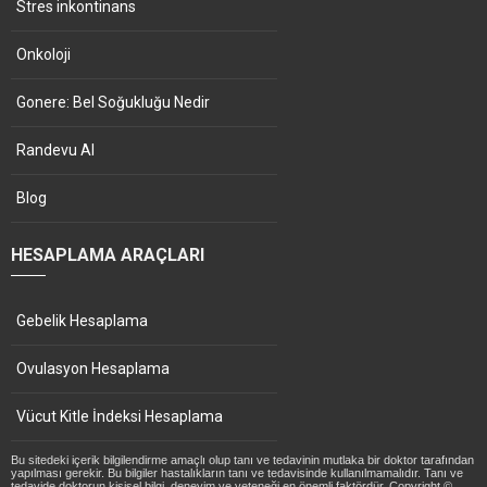
Stres inkontinans
Onkoloji
Gonere: Bel Soğukluğu Nedir
Randevu Al
Blog
HESAPLAMA ARAÇLARI
Gebelik Hesaplama
Ovulasyon Hesaplama
Vücut Kitle İndeksi Hesaplama
Bu sitedeki içerik bilgilendirme amaçlı olup tanı ve tedavinin mutlaka bir doktor tarafından
yapılması gerekir. Bu bilgiler hastalıkların tanı ve tedavisinde kullanılmamalıdır. Tanı ve
tedavide doktorun kişisel bilgi, deneyim ve yeteneği en önemli faktördür. Copyright ©