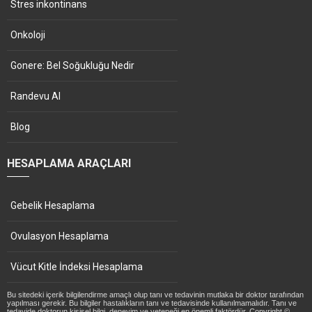
Stres inkontinans
Onkoloji
Gonere: Bel Soğukluğu Nedir
Randevu Al
Blog
HESAPLAMA ARAÇLARI
Gebelik Hesaplama
Ovulasyon Hesaplama
Vücut Kitle İndeksi Hesaplama
Bu sitedeki içerik bilgilendirme amaçlı olup tanı ve tedavinin mutlaka bir doktor tarafından
yapılması gerekir. Bu bilgiler hastalıkların tanı ve tedavisinde kullanılmamalıdır. Tanı ve
tedavide doktorun kişisel bilgi, deneyim ve yeteneği en önemli faktördür. Copyright ©