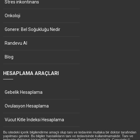
Stres inkontinans
Onkoloji
Gonere: Bel Soğukluğu Nedir
Randevu Al
Blog
HESAPLAMA ARAÇLARI
Gebelik Hesaplama
Ovulasyon Hesaplama
Vücut Kitle İndeksi Hesaplama
Bu sitedeki içerik bilgilendirme amaçlı olup tanı ve tedavinin mutlaka bir doktor tarafından
yapılması gerekir. Bu bilgiler hastalıkların tanı ve tedavisinde kullanılmamalıdır. Tanı ve
tedavide doktorun kişisel bilgi, deneyim ve yeteneği en önemli faktördür. Copyright ©