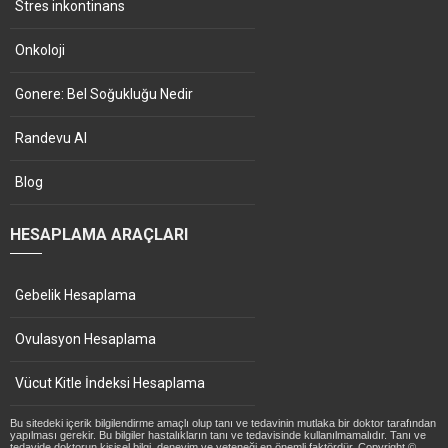
Stres inkontinans
Onkoloji
Gonere: Bel Soğukluğu Nedir
Randevu Al
Blog
HESAPLAMA ARAÇLARI
Gebelik Hesaplama
Ovulasyon Hesaplama
Vücut Kitle İndeksi Hesaplama
Bu sitedeki içerik bilgilendirme amaçlı olup tanı ve tedavinin mutlaka bir doktor tarafından
yapılması gerekir. Bu bilgiler hastalıkların tanı ve tedavisinde kullanılmamalıdır. Tanı ve
tedavide doktorun kişisel bilgi, deneyim ve yeteneği en önemli faktördür. Copyright ©