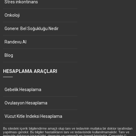
Stres inkontinans
Onkoloji
Gonere: Bel Soğukluğu Nedir
Randevu Al
Blog
HESAPLAMA ARAÇLARI
Gebelik Hesaplama
Ovulasyon Hesaplama
Vücut Kitle İndeksi Hesaplama
Bu sitedeki içerik bilgilendirme amaçlı olup tanı ve tedavinin mutlaka bir doktor tarafından
yapılması gerekir. Bu bilgiler hastalıkların tanı ve tedavisinde kullanılmamalıdır. Tanı ve
tedavide doktorun kişisel bilgi, deneyim ve yeteneği en önemli faktördür. Copyright ©