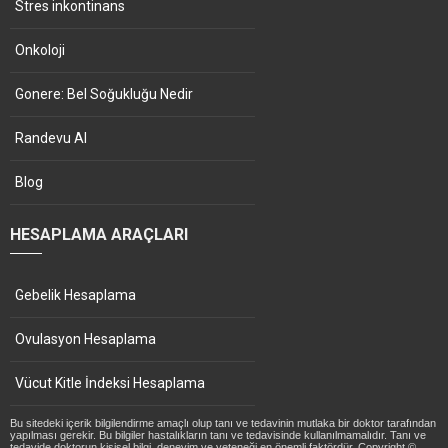
Stres inkontinans
Onkoloji
Gonere: Bel Soğukluğu Nedir
Randevu Al
Blog
HESAPLAMA ARAÇLARI
Gebelik Hesaplama
Ovulasyon Hesaplama
Vücut Kitle İndeksi Hesaplama
Bu sitedeki içerik bilgilendirme amaçlı olup tanı ve tedavinin mutlaka bir doktor tarafından
yapılması gerekir. Bu bilgiler hastalıkların tanı ve tedavisinde kullanılmamalıdır. Tanı ve
tedavide doktorun kişisel bilgi, deneyim ve yeteneği en önemli faktördür. Copyright ©