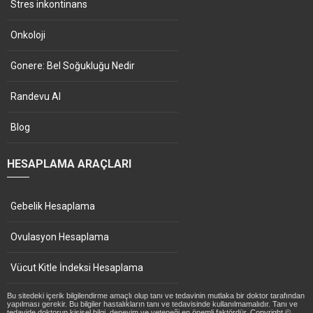
Stres inkontinans
Onkoloji
Gonere: Bel Soğukluğu Nedir
Randevu Al
Blog
HESAPLAMA ARAÇLARI
Gebelik Hesaplama
Ovulasyon Hesaplama
Vücut Kitle İndeksi Hesaplama
Bu sitedeki içerik bilgilendirme amaçlı olup tanı ve tedavinin mutlaka bir doktor tarafından
yapılması gerekir. Bu bilgiler hastalıkların tanı ve tedavisinde kullanılmamalıdır. Tanı ve
tedavide doktorun kişisel bilgi, deneyim ve yeteneği en önemli faktördür. Copyright ©