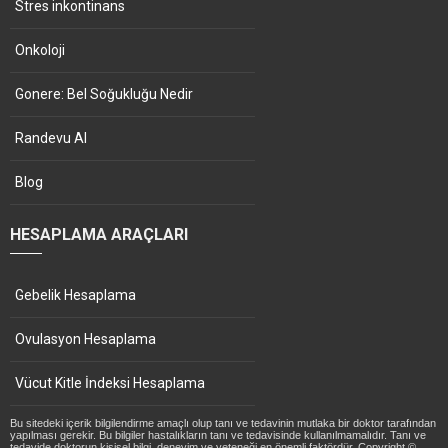
Stres inkontinans
Onkoloji
Gonere: Bel Soğukluğu Nedir
Randevu Al
Blog
HESAPLAMA ARAÇLARI
Gebelik Hesaplama
Ovulasyon Hesaplama
Vücut Kitle İndeksi Hesaplama
Bu sitedeki içerik bilgilendirme amaçlı olup tanı ve tedavinin mutlaka bir doktor tarafından
yapılması gerekir. Bu bilgiler hastalıkların tanı ve tedavisinde kullanılmamalıdır. Tanı ve
tedavide doktorun kişisel bilgi, deneyim ve yeteneği en önemli faktördür. Copyright ©